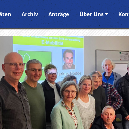
täten
Archiv
Anträge
Über Uns
Kon