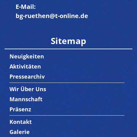
E-Mail:
bg-ruethen@t-online.de
Sitemap
Neuigkeiten
Aktivitäten
Pressearchiv
Wir Über Uns
Trenner3
Mannschaft
Präsenz
Kontakt
Trenner4
Galerie