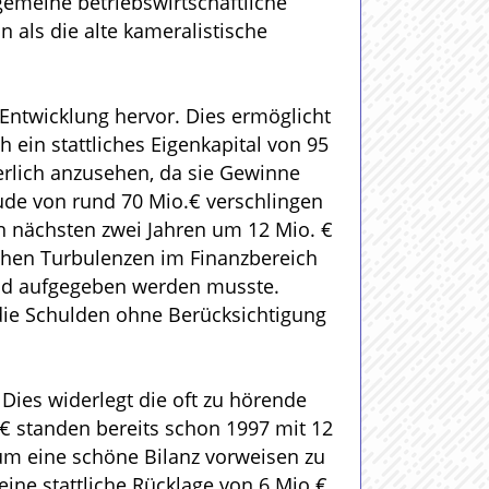
gemeine betriebswirtschaftliche
n als die alte kameralistische
Entwicklung hervor. Dies ermöglicht
ein stattliches Eigenkapital von 95
erlich anzusehen, da sie Gewinne
ude von rund 70 Mio.€ verschlingen
den nächsten zwei Jahren um 12 Mio. €
chen Turbulenzen im Finanzbereich
rund aufgegeben werden musste.
 die Schulden ohne Berücksichtigung
ies widerlegt die oft zu hörende
 € standen bereits schon 1997 mit 12
um eine schöne Bilanz vorweisen zu
ine stattliche Rücklage von 6 Mio €