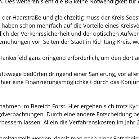
. Des weiteren sieht die BG keine Notwendigkeit für
u der Haarstraße und gleichzeitig muss der Kreis Soe
r haben schon mehrfach auf die Vorteile eines Kreisv
lich der Verkehrssicherheit und der optischen Aufwe
mühungen von Seiten der Stadt in Richtung Kreis, w
 Hankerfeld ganz dringend erforderlich, um den dort a
aftswege bedürfen dringend einer Sanierung, vor alle
h hier eine Finanzierungsmöglichkeit durch das Konju
innahmen im Bereich Forst. Hier ergeben sich trotz Ky
gdverpachtungen. Durch eine andere Entscheidung be
erbessern lassen. Allein die Verfahrenskosten im Jahr
reitgestellt werden, damit man nach einer Entscheid