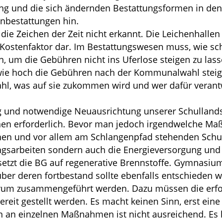
ng und die sich ändernden Bestattungsformen in den 
nbestattungen hin.
die Zeichen der Zeit nicht erkannt. Die Leichenhall
 Kostenfaktor dar. Im Bestattungswesen muss, wie sc
, um die Gebühren nicht ins Uferlose steigen zu las
wie hoch die Gebühren nach der Kommunalwahl steig
l, was auf sie zukommen wird und wer dafür verantwo
g und notwendige Neuausrichtung unserer Schullandsc
onen erforderlich. Bevor man jedoch irgendwelche Ma
n und vor allem am Schlangenpfad stehenden Schulen
ungsarbeiten sondern auch die Energieversorgung und 
setzt die BG auf regenerative Brennstoffe. Gymnas
über deren fortbestand sollte ebenfalls entschieden 
rum zusammengeführt werden. Dazu müssen die erfor
eit gestellt werden. Es macht keinen Sinn, erst eine
 an einzelnen Maßnahmen ist nicht ausreichend. Es k