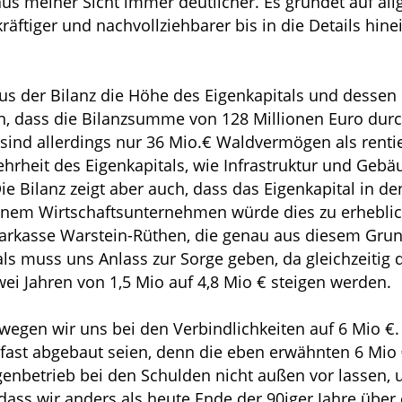
aus meiner Sicht immer deutlicher. Es gründet auf all
räftiger und nachvollziehbarer bis in die Details hinei
s der Bilanz die Höhe des Eigenkapitals und dessen 
, dass die Bilanzsumme von 128 Millionen Euro durch 
 sind allerdings nur 36 Mio.€ Waldvermögen als renti
hrheit des Eigenkapitals, wie Infrastruktur und Gebä
Die Bilanz zeigt aber auch, dass das Eigenkapital in 
 einem Wirtschaftsunternehmen würde dies zu erhebli
e Sparkasse Warstein-Rüthen, die genau aus diesem G
ls muss uns Anlass zur Sorge geben, da gleichzeitig
ei Jahren von 1,5 Mio auf 4,8 Mio € steigen werden.
en wir uns bei den Verbindlichkeiten auf 6 Mio €. D
t fast abgebaut seien, denn die eben erwähnten 6 Mio
enbetrieb bei den Schulden nicht außen vor lassen, 
ss wir anders als heute Ende der 90iger Jahre über e