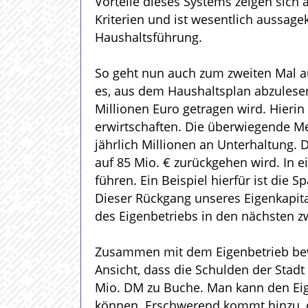
Vorteile dieses Systems zeigen sich 
Kriterien und ist wesentlich aussagek
Haushaltsführung.
So geht nun auch zum zweiten Mal au
es, aus dem Haushaltsplan abzulesen
Millionen Euro getragen wird. Hierin
erwirtschaften. Die überwiegende Me
jährlich Millionen an Unterhaltung. 
auf 85 Mio. € zurückgehen wird. In
führen. Ein Beispiel hierfür ist di
Dieser Rückgang unseres Eigenkapita
des Eigenbetriebs in den nächsten zw
Zusammen mit dem Eigenbetrieb beweg
Ansicht, dass die Schulden der Stad
Mio. DM zu Buche. Man kann den Eig
können. Erschwerend kommt hinzu, da