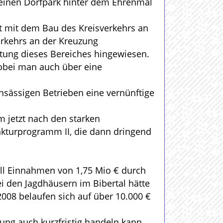
 einen Dorfpark hinter dem Ehrenmal
st mit dem Bau des Kreisverkehrs an
erkehrs an der Kreuzung
rtung dieses Bereiches hingewiesen.
obei man auch über eine
nsässigen Betrieben eine vernünftige
m jetzt nach den starken
nkturprogramm II, die dann dringend
rill Einnahmen von 1,75 Mio € durch
i den Jagdhäusern im Bibertal hätte
 2008 belaufen sich auf über 10.000 €
ung auch kurzfristig handeln kann.