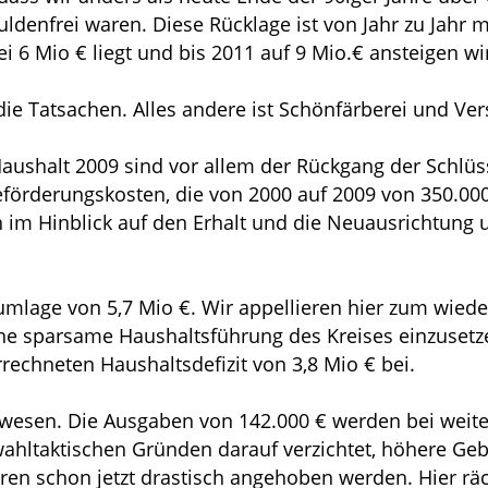
ldenfrei waren. Diese Rücklage ist von Jahr zu Jahr
i 6 Mio € liegt und bis 2011 auf 9 Mio.€ ansteigen wi
e Tatsachen. Alles andere ist Schönfärberei und Ver
aushalt 2009 sind vor allem der Rückgang der Schlüs
förderungskosten, die von 2000 auf 2009 von 350.000 
 im Hinblick auf den Erhalt und die Neuausrichtung u
sumlage von 5,7 Mio €. Wir appellieren hier zum wied
eine sparsame Haushaltsführung des Kreises einzusetz
rechneten Haushaltsdefizit von 3,8 Mio € bei.
ngswesen. Die Ausgaben von 142.000 € werden bei wei
wahltaktischen Gründen darauf verzichtet, höhere Ge
en schon jetzt drastisch angehoben werden. Hier rä