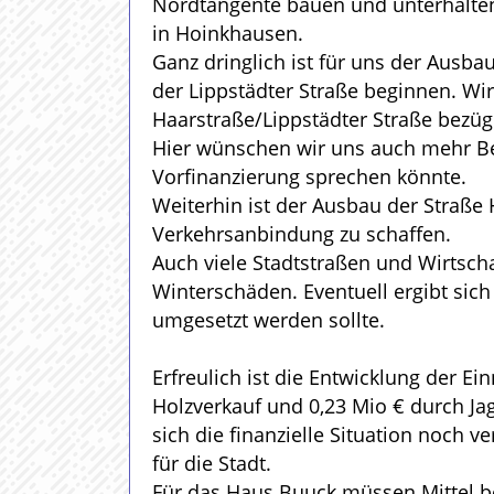
Nordtangente bauen und unterhalten
in Hoinkhausen.
Ganz dringlich ist für uns der Ausba
der Lippstädter Straße beginnen. Wi
Haarstraße/Lippstädter Straße bezüg
Hier wünschen wir uns auch mehr Be
Vorfinanzierung sprechen könnte.
Weiterhin ist der Ausbau der Straße
Verkehrsanbindung zu schaffen.
Auch viele Stadtstraßen und Wirtsch
Winterschäden. Eventuell ergibt sic
umgesetzt werden sollte.
Erfreulich ist die Entwicklung der E
Holzverkauf und 0,23 Mio € durch Ja
sich die finanzielle Situation noch v
für die Stadt.
Für das Haus Buuck müssen Mittel be