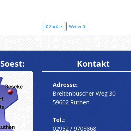
Zurück
Weiter
Soest:
Kontakt
Adresse:
Breitenbuscher Weg 30
59602 Rüthen
Tel.:
02952 / 9708868