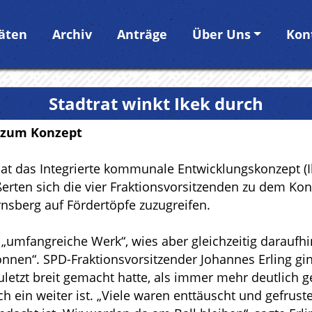
täten
Archiv
Anträge
Über Uns
Kon
Stadtrat winkt Ikek durch
h zum Konzept
hat das Integrierte kommunale Entwicklungskonzept 
erten sich die vier Fraktionsvorsitzenden zu dem Ko
Arnsberg auf Fördertöpfe zuzugreifen.
„umfangreiche Werk“, wies aber gleichzeitig daraufh
önnen“. SPD-Fraktionsvorsitzender Johannes Erling gi
zuletzt breit gemacht hatte, als immer mehr deutlich
h ein weiter ist. „Viele waren enttäuscht und gefrus