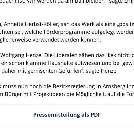
edacht ist. Wir werden da am Ball bleiben“, sagte Erl
n, Annette Herbst-Köller, sah das Werk als eine „posi
 achten sei, welche Förderprogramme aufgelegt werden, 
glicherweise verwendet werden können.
 Wolfgang Henze. Die Liberalen sähen das Ikek nicht d
ils eh schon klamme Haushalte aufwiesen und bei g
 daher mit gemischten Gefühlen“, sagte Henze.
 muss nun noch die Bezirksregierung in Arnsberg ih
n Bürger mit Projektideen die Möglichkeit, auf die 
Pressemitteilung als PDF