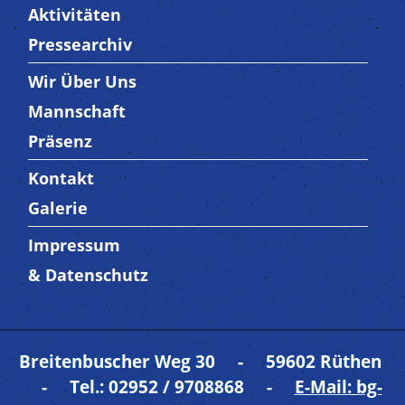
Aktivitäten
Pressearchiv
Wir Über Uns
Trenner3
Mannschaft
Präsenz
Kontakt
Trenner4
Galerie
Impressum
Trenner 5
& Datenschutz
Breitenbuscher Weg 30 - 59602 Rüthen
- Tel.: 02952 / 9708868 -
E-Mail: bg-