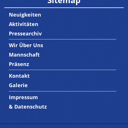
Sitemap
Neuigkeiten
Aktivitäten
Pressearchiv
Wir Über Uns
Trenner3
Mannschaft
Präsenz
Kontakt
Trenner4
Galerie
Impressum
Trenner 5
& Datenschutz