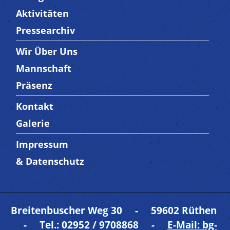
Aktivitäten
Pressearchiv
Wir Über Uns
Trenner3
Mannschaft
Präsenz
Kontakt
Trenner4
Galerie
Impressum
Trenner 5
& Datenschutz
Breitenbuscher Weg 30 - 59602 Rüthen
- Tel.: 02952 / 9708868 -
E-Mail: bg-