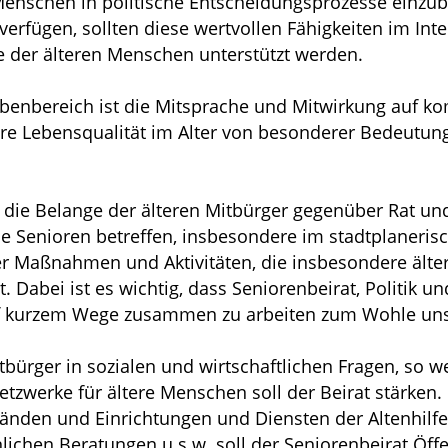
 Menschen in politische Entscheidungsprozesse einzu
erfügen, sollten diese wertvollen Fähigkeiten im Inte
lfe der älteren Menschen unterstützt werden.
enbereich ist die Mitsprache und Mitwirkung auf ko
re Lebensqualität im Alter von besonderer Bedeutung 
 die Belange der älteren Mitbürger gegenüber Rat und
die Senioren betreffen, insbesondere im stadtplaneris
er Maßnahmen und Aktivitäten, die insbesondere älter
. Dabei ist es wichtig, dass Seniorenbeirat, Politik u
uf kurzem Wege zusammen zu arbeiten zum Wohle unse
itbürger in sozialen und wirtschaftlichen Fragen, so we
etzwerke für ältere Menschen soll der Beirat stärken
änden und Einrichtungen und Diensten der Altenhilfe
ichen Beratungen u.s.w. soll der Seniorenbeirat Öffe