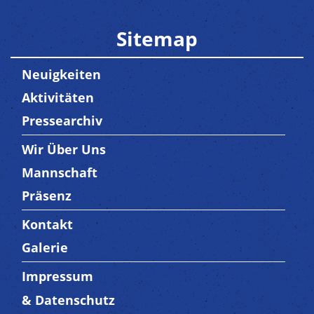
Sitemap
Neuigkeiten
Aktivitäten
Pressearchiv
Wir Über Uns
Trenner3
Mannschaft
Präsenz
Kontakt
Trenner4
Galerie
Impressum
Trenner 5
& Datenschutz